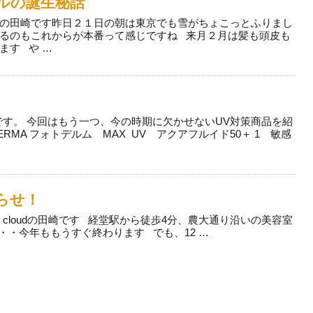
ルの誕生秘話
の田崎です昨日２１日の朝は東京でも雪がちょこっとふりまし
るのもこれからが本番って感じですね 来月２月は髪も頭皮も
ます や …
山です。 今回はもう一つ、今の時期に欠かせないUV対策商品を紹
ERMA フォトデルム MAX UV アクアフルイド50＋ 1 敏感
らせ！
t cloudの田崎です 経堂駅から徒歩4分、農大通り沿いの美容室
・・今年ももうすぐ終わります でも、12 …