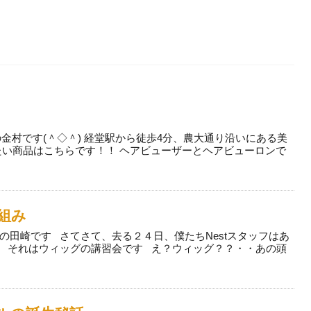
udの金村です(＾◇＾) 経堂駅から徒歩4分、農大通り沿いにある美
たい商品はこちらです！！ ヘアビューザーとヘアビューロンで
り組み
の田崎です さてさて、去る２４日、僕たちNestスタッフはあ
 それはウィッグの講習会です え？ウィッグ？？・・あの頭