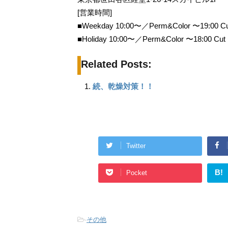
[営業時間]
■Weekday 10:00〜／Perm&Color 〜19:00 Cu
■Holiday 10:00〜／Perm&Color 〜18:00 Cut
Related Posts:
続、乾燥対策！！
Twitter
B!
Pocket
-
その他