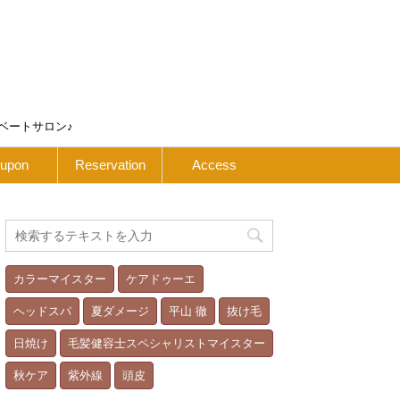
ベートサロン♪
upon
Reservation
Access
カラーマイスター
ケアドゥーエ
ヘッドスパ
夏ダメージ
平山 徹
抜け毛
日焼け
毛髪健容士スペシャリストマイスター
秋ケア
紫外線
頭皮