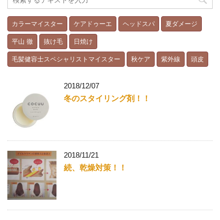
カラーマイスター
ケアドゥーエ
ヘッドスパ
夏ダメージ
平山 徹
抜け毛
日焼け
毛髪健容士スペシャリストマイスター
秋ケア
紫外線
頭皮
2018/12/07
冬のスタイリング剤！！
2018/11/21
続、乾燥対策！！