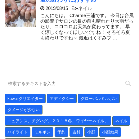
2019/08/15
-
ネイル
こんにちは。 Charme三浦です。 今日は台風
の影響でサロンの目の前も晴れたり大雨だっ
たり、コロコロお天気が変わってます。 早
く涼しくなってほしいですね！ そろそろ夏
も終わりですね～ 最近はくすみブ …
kawaiiクリエイター
アディクシー
グローバルミルボン
ダメージが少ない
ニュアンス、チグハグ、２０１８冬、ワイヤーネイル、
ネイル
ハイライト
ミルボン
予約
吉村
小顔
小顔効果