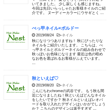
いてきました。 少し寂しくも感じますね。
今回は先日いらっしゃたお客様ネイルのご紹
介です。 ヌーディーカラーにウサギとく …
べっ甲ネイル×ボルドー
2019/08/24
-
ネイル
秋になりつつありますね！ 秋にぴったりな
ネイルをご紹介いたします。 こちらは、べ
っ甲ネイルとボルドーネイルの組み合わせで
秋っぽいお色味になります 最近は色の暗め
なお色を選ばれるお客様がふえています。
…
秋といえば♡
2019/08/20
-
ネイル
こんにちわchromeの武谷です。 もう秋も間
近になりましたね！秋といえばどんなネイル
をしたいですか？ 秋ネイルといえばレオパ
ードを取り入れたデザインはいかがでしょう
か？ こちらのデザインは派手すぎず …