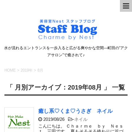
水が流れるエントランスを一歩入ると広がる爽やかな空間―町田の“アク
アサロン”で癒されて♪
HOME
>
2019年
>
8月
「 月別アーカイブ：2019年08月 」 一覧
癒し系♡くま♡うさぎ ネイル
2019/08/26
-
ネイル
こんにちは。 Ｃｈａｒｍｅ ｂｙ Ｎｅｓ
ｔ 三田です。 夏もそろそろ終わりに近づ