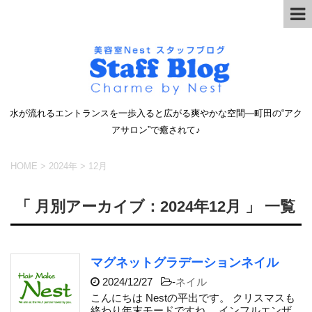
水が流れるエントランスを一歩入ると広がる爽やかな空間―町田の“アク
アサロン”で癒されて♪
HOME
>
2024年
>
12月
「 月別アーカイブ：2024年12月 」 一覧
マグネットグラデーションネイル
2024/12/27
-
ネイル
こんにちは Nestの平出です。 クリスマスも
終わり年末モードですね。 インフルエンザ