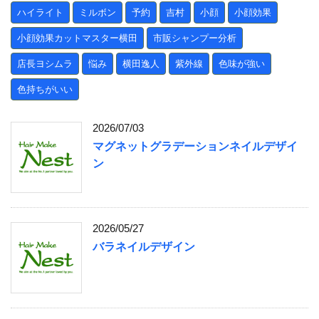
ハイライト
ミルボン
予約
吉村
小顔
小顔効果
小顔効果カットマスター横田
市販シャンプー分析
店長ヨシムラ
悩み
横田逸人
紫外線
色味が強い
色持ちがいい
2026/07/03
マグネットグラデーションネイルデザイ
ン
2026/05/27
バラネイルデザイン