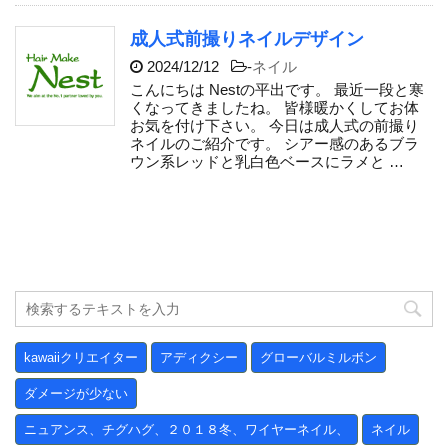
成人式前撮りネイルデザイン
2024/12/12
-
ネイル
こんにちは Nestの平出です。 最近一段と寒
くなってきましたね。 皆様暖かくしてお体
お気を付け下さい。 今日は成人式の前撮り
ネイルのご紹介です。 シアー感のあるブラ
ウン系レッドと乳白色ベースにラメと …
kawaiiクリエイター
アディクシー
グローバルミルボン
ダメージが少ない
ニュアンス、チグハグ、２０１８冬、ワイヤーネイル、
ネイル