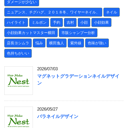
ダメージが少ない
ニュアンス、チグハグ、２０１８冬、ワイヤーネイル、
ネイル
ハイライト
ミルボン
予約
吉村
小顔
小顔効果
小顔効果カットマスター横田
市販シャンプー分析
店長ヨシムラ
悩み
横田逸人
紫外線
色味が強い
色持ちがいい
2026/07/03
マグネットグラデーションネイルデザイ
ン
2026/05/27
バラネイルデザイン