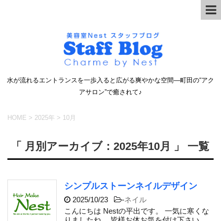
水が流れるエントランスを一歩入ると広がる爽やかな空間―町田の“アク
アサロン”で癒されて♪
HOME
>
2025年
>
10月
「 月別アーカイブ：2025年10月 」 一覧
シンプルストーンネイルデザイン
2025/10/23
-
ネイル
こんにちは Nestの平出です。 一気に寒くな
りましたね。 皆様お体お気を付け下さい。