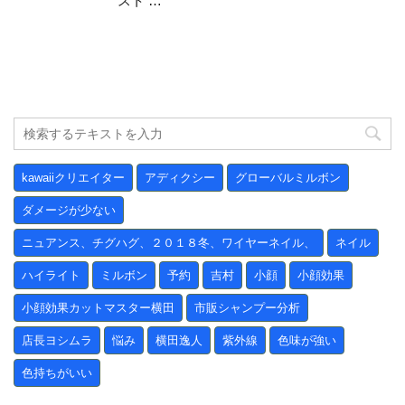
スト …
kawaiiクリエイター
アディクシー
グローバルミルボン
ダメージが少ない
ニュアンス、チグハグ、２０１８冬、ワイヤーネイル、
ネイル
ハイライト
ミルボン
予約
吉村
小顔
小顔効果
小顔効果カットマスター横田
市販シャンプー分析
店長ヨシムラ
悩み
横田逸人
紫外線
色味が強い
色持ちがいい