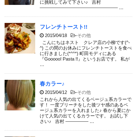
に挑戦してみて下さい♪ 吉村
————————————————— …
フレンチトースト!!
2015/04/18
-
その他
こんにちはネスト クレア店の小柳です(^-
^) この間のお休みにフレンチトーストを食べ
に行きました(*^^*) 町田モディにある
『Gooooo! Pasta !!』というお店です。 私が
…
春カラー♪
2015/04/12
-
その他
これから人気の出てくるベージュ系カラーで
す！ 一度ブリーチをした後ツヤ感のあるベ
ージュ系カラーを入れました♪ 春から夏にか
けて人気の出てくるカラーです。 お試し下
さい♪ 吉村 ————— …