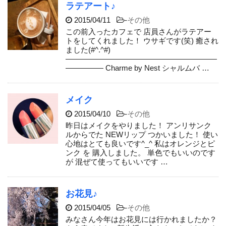
ラテアート♪
2015/04/11
-
その他
この前入ったカフェで 店員さんがラテアー
トをしてくれました！ ウサギです(笑) 癒され
ました(#^.^#)
————————————————————
————— Charme by Nest シャルムバ …
メイク
2015/04/10
-
その他
昨日はメイクをやりました！ アンリサンク
ルからでた NEWリップ つかいました！ 使い
心地はとても良いです^_^ 私はオレンジとピ
ンク を 購入しました。 単色でもいいのです
が 混ぜて使ってもいいです …
お花見♪
2015/04/05
-
その他
みなさん今年はお花見には行かれましたか？