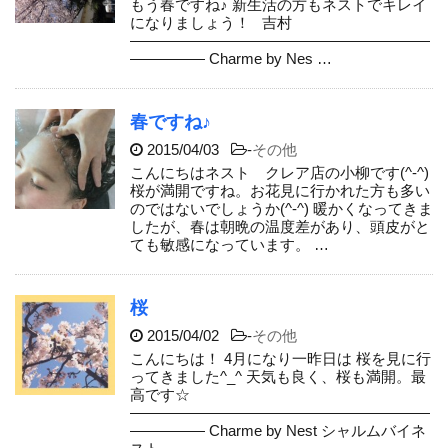
もう春ですね♪ 新生活の方もネストでキレイ
になりましょう！ 吉村
————————————————————
————— Charme by Nes …
春ですね♪
2015/04/03
-
その他
こんにちはネスト クレア店の小柳です(^-^)
桜が満開ですね。お花見に行かれた方も多い
のではないでしょうか(^-^) 暖かくなってきま
したが、春は朝晩の温度差があり、頭皮がと
ても敏感になっています。 …
桜
2015/04/02
-
その他
こんにちは！ 4月になり一昨日は 桜を見に行
ってきました^_^ 天気も良く、桜も満開。最
高です☆
————————————————————
————— Charme by Nest シャルムバイネ