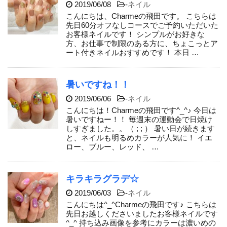
2019/06/08
-
ネイル
こんにちは、Charmeの飛田です。 こちらは
先日60分オフなしコースでご予約いただいた
お客様ネイルです！ シンプルがお好きな
方、お仕事で制限のある方に、ちょこっとア
ート付きネイルおすすめです！ 本日 …
暑いですね！！
2019/06/06
-
ネイル
こんにちは！Charmeの飛田です^_^♪ 今日は
暑いですねー！！ 毎週末の運動会で日焼け
しすぎました。。（ ; ; ） 暑い日が続きます
と、ネイルも明るめカラーが人気に！ イエ
ロー、ブルー、レッド、 …
キラキラグラデ☆
2019/06/03
-
ネイル
こんにちは^_^Charmeの飛田です♪ こちらは
先日お越しくださいましたお客様ネイルです
^_^ 持ち込み画像を参考にカラーは濃いめの