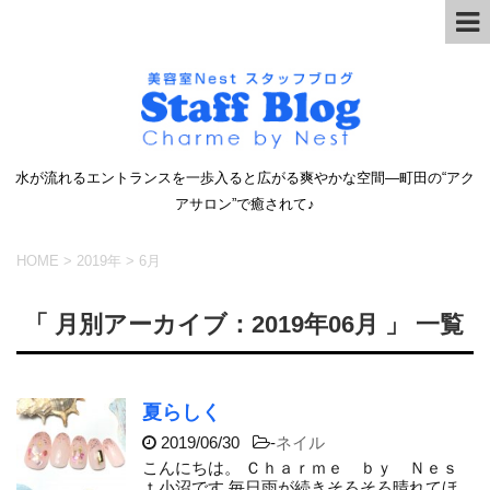
水が流れるエントランスを一歩入ると広がる爽やかな空間―町田の“アク
アサロン”で癒されて♪
HOME
>
2019年
>
6月
「 月別アーカイブ：2019年06月 」 一覧
夏らしく
2019/06/30
-
ネイル
こんにちは。 Ｃｈａｒｍｅ ｂｙ Ｎｅｓ
ｔ小沼です 毎日雨が続きそろそろ晴れてほ