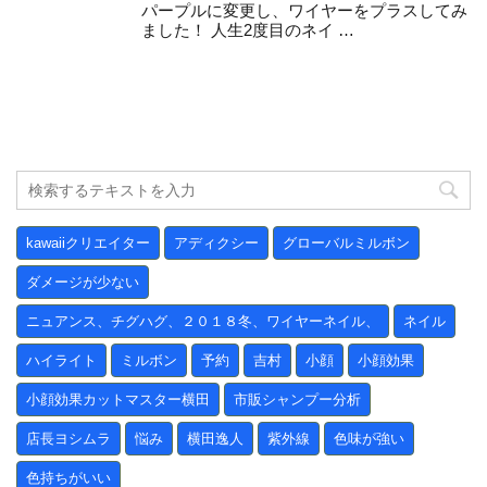
パープルに変更し、ワイヤーをプラスしてみ
ました！ 人生2度目のネイ …
kawaiiクリエイター
アディクシー
グローバルミルボン
ダメージが少ない
ニュアンス、チグハグ、２０１８冬、ワイヤーネイル、
ネイル
ハイライト
ミルボン
予約
吉村
小顔
小顔効果
小顔効果カットマスター横田
市販シャンプー分析
店長ヨシムラ
悩み
横田逸人
紫外線
色味が強い
色持ちがいい