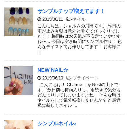
サンプルチップ増えてます！
2019/06/11
-
ネイル
こんにちは、シャルムの飛田です。 昨日の
雨が止み今朝は意外と暑くてびっくりでし
た！！ 梅雨時はお天気が不安定でいやです
ね〜… 今日は空き時間にサンプル作り！ 色
んなテイストでお作りしてます！ お客様に
…
NEW NAIL☆
2019/06/10
-
プライベート
こんにちは！ Charme by Nestの山下で
す。 数日前に梅雨入りし、雨続きで気分も
どんよりしてしまいますよね。 そんな時は
ネイルをして気分転換しませんか？？ 最近
私は新しくネイル …
シンプルネイル♪