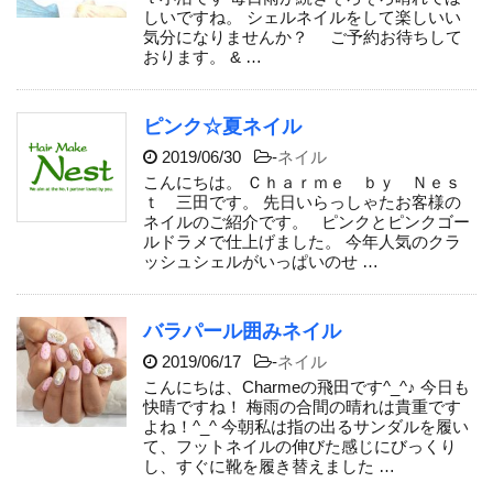
しいですね。 シェルネイルをして楽しいい
気分になりませんか？ ご予約お待ちして
おります。 & …
ピンク☆夏ネイル
2019/06/30
-
ネイル
こんにちは。 Ｃｈａｒｍｅ ｂｙ Ｎｅｓ
ｔ 三田です。 先日いらっしゃたお客様の
ネイルのご紹介です。 ピンクとピンクゴー
ルドラメで仕上げました。 今年人気のクラ
ッシュシェルがいっぱいのせ …
バラパール囲みネイル
2019/06/17
-
ネイル
こんにちは、Charmeの飛田です^_^♪ 今日も
快晴ですね！ 梅雨の合間の晴れは貴重です
よね！^_^ 今朝私は指の出るサンダルを履い
て、フットネイルの伸びた感じにびっくり
し、すぐに靴を履き替えました …