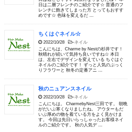
日は二層フレンチのご紹介です☆ 普通のフ
レンチに飽きてしまった方 とってもおすす
めです☆ 色味を変えるだ …
ちくはぐネイル☆
2022/10/28
-
ネイル
こんにちは、Charme by Nestの杉井です！
秋晴れが続いて気持ち良いですね☆ 本日
は、左右でデザインを変えている ちぐはぐ
ネイルのご紹介です！ ずっと人気のぷっく
りフラワーと 秋冬の定番アニ …
秋のニュアンスネイル
2022/10/28
-
ネイル
こんにちは。 CharmebyNest三田です。 朝晩
がだいぶ寒くなりましたね。 アウターもだ
いぶ厚めの物を着ている方をよく見かけま
す。 今回は先日いらっしゃったお客様ネイ
ルのご紹介です。 秋の人気デ …