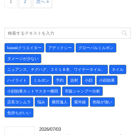
1
2
次へ »
kawaiiクリエイター
アディクシー
グローバルミルボン
ダメージが少ない
ニュアンス、チグハグ、２０１８冬、ワイヤーネイル、
ネイル
ハイライト
ミルボン
予約
吉村
小顔
小顔効果
小顔効果カットマスター横田
市販シャンプー分析
店長ヨシムラ
悩み
横田逸人
紫外線
色味が強い
色持ちがいい
2026/07/03