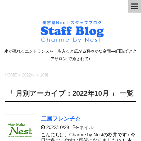
水が流れるエントランスを一歩入ると広がる爽やかな空間―町田の“アク
アサロン”で癒されて♪
HOME
>
2022年
>
10月
「 月別アーカイブ：2022年10月 」 一覧
二層フレンチ☆
2022/10/29
-
ネイル
こんにちは、Charme by Nestの杉井です♪ 今
日は過ごしやすい気候になりましたね！ 本