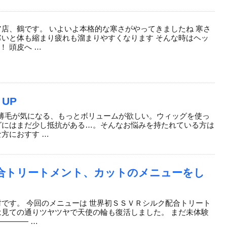
ア店、鶴です。 いよいよ本格的な寒さがやってきましたね 寒さ
寒いと体も縮まり疲れも溜まりやすくなります そんな時はヘッ
 頭皮へ …
 UP
の薄毛が気になる、もっとボリュームが欲しい。ウィッグを使っ
グにはまだ少し抵抗がある…。そんなお悩みを持たれている方は
方におすす …
合トリートメント、カットのメニューをし
村です。 今回のメニューは 世界初ＳＳＶＲシルク配合トリート
は見ての通りツヤツヤで天使の輪も復活しました。 まだ未体験
———— …