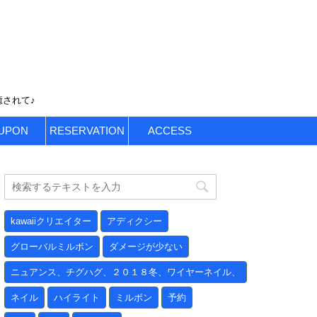
癒されて♪
UPON
RESERVATION
ACCESS
kawaiiクリエイター
アディクシー
グローバルミルボン
ダメージが少ない
ニュアンス、チグハグ、２０１８冬、ワイヤーネイル、
ネイル
ハイライト
ミルボン
予約