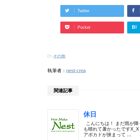
Twitter
B!
Pocket
-
その他
執筆者：
nest-crea
関連記事
休日
こんにちは！ まだ雨が降
も晴れて暑かったですX_X
アボカドが挟まって …