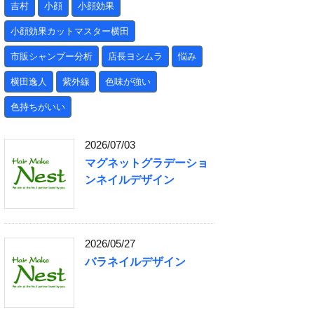
吉村
小顔
小顔効果
小顔効果カットマスター横田
市販シャンプー分析
店長ヨシムラ
悩み
横田逸人
紫外線
色味が強い
色持ちがいい
2026/07/03
マグネットグラデーショ
ンネイルデザイン
2026/05/27
バラネイルデザイン