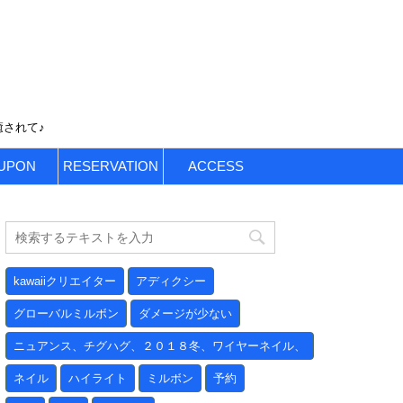
癒されて♪
UPON
RESERVATION
ACCESS
kawaiiクリエイター
アディクシー
グローバルミルボン
ダメージが少ない
ニュアンス、チグハグ、２０１８冬、ワイヤーネイル、
ネイル
ハイライト
ミルボン
予約