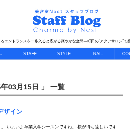
るエントランスを一歩入ると広がる爽やかな空間―町田の“アクアサロン”で
U
STAFF
STYLE
NAIL
CO
年03月15日 」 一覧
デザイン
です。 いよいよ卒業入学シーズンですね。 桜が待ち遠しいです