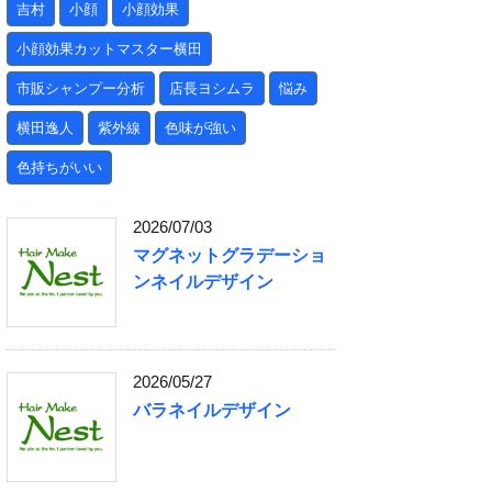
吉村
小顔
小顔効果
小顔効果カットマスター横田
市販シャンプー分析
店長ヨシムラ
悩み
横田逸人
紫外線
色味が強い
色持ちがいい
2026/07/03
マグネットグラデーショ
ンネイルデザイン
2026/05/27
バラネイルデザイン