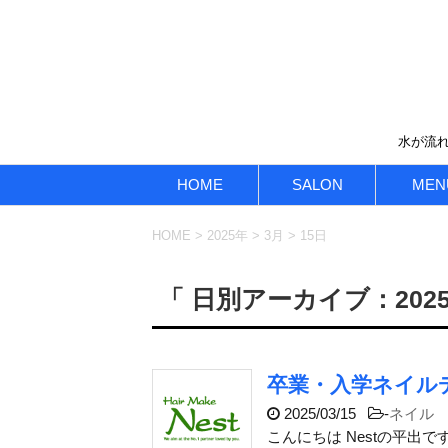
水が流れ
HOME
SALON
MEN
HOME
>
2025年
>
3月
>
15日
「 日別アーカイブ：2025
卒業・入学ネイル
2025/03/15
-
ネイル
こんにちは Nestの平出