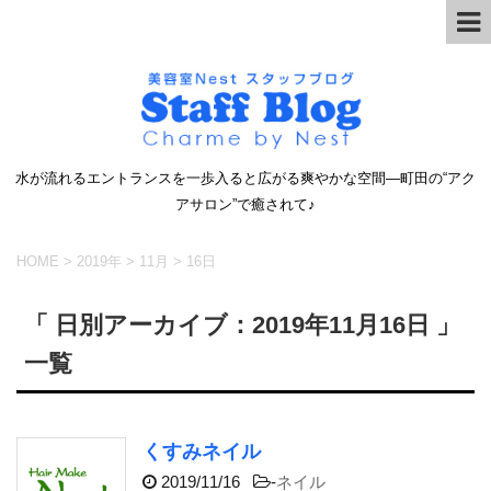
水が流れるエントランスを一歩入ると広がる爽やかな空間―町田の“アク
アサロン”で癒されて♪
HOME
>
2019年
>
11月
>
16日
「 日別アーカイブ：2019年11月16日 」
一覧
くすみネイル
2019/11/16
-
ネイル