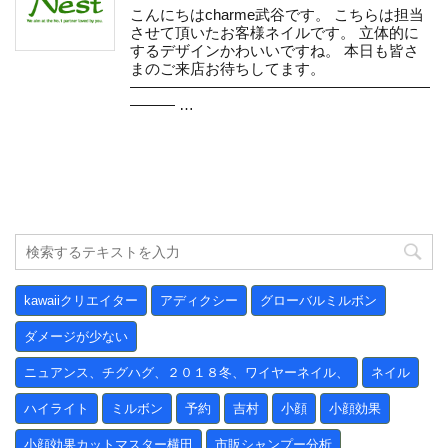
こんにちはcharme武谷です。 こちらは担当
させて頂いたお客様ネイルです。 立体的に
するデザインかわいいですね。 本日も皆さ
まのご来店お待ちしてます。
————————————————————
——— …
kawaiiクリエイター
アディクシー
グローバルミルボン
ダメージが少ない
ニュアンス、チグハグ、２０１８冬、ワイヤーネイル、
ネイル
ハイライト
ミルボン
予約
吉村
小顔
小顔効果
小顔効果カットマスター横田
市販シャンプー分析