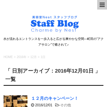
水が流れるエントランスを一歩入ると広がる爽やかな空間―町田の“アク
アサロン”で癒されて♪
HOME
>
2016年
>
12月
>
1日
「 日別アーカイブ：2016年12月01日 」
一覧
１２月のキャンペーン！
2016/12/01
-
その他