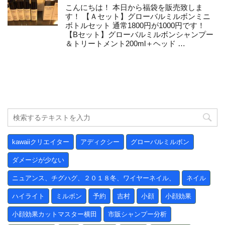
こんにちは！ 本日から福袋を販売致しま
す！ 【Ａセット】グローバルミルボンミニ
ボトルセット 通常1800円が1000円です！
【Bセット】グローバルミルボンシャンプー
＆トリートメント200ml＋ヘッド …
kawaiiクリエイター
アディクシー
グローバルミルボン
ダメージが少ない
ニュアンス、チグハグ、２０１８冬、ワイヤーネイル、
ネイル
ハイライト
ミルボン
予約
吉村
小顔
小顔効果
小顔効果カットマスター横田
市販シャンプー分析