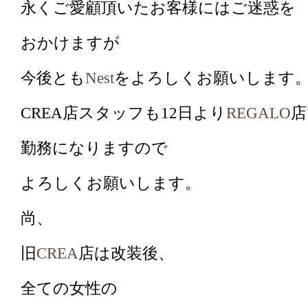
永くご愛顧頂いたお客様にはご迷惑を
おかけますが
今後とも
Nest
をよろしくお願いします
CREA
店スタッフも
12
日より
REGALO
店
勤務になりますので
よろしくお願いします。
尚、
旧
CREA
店は改装後、
全ての
女性の